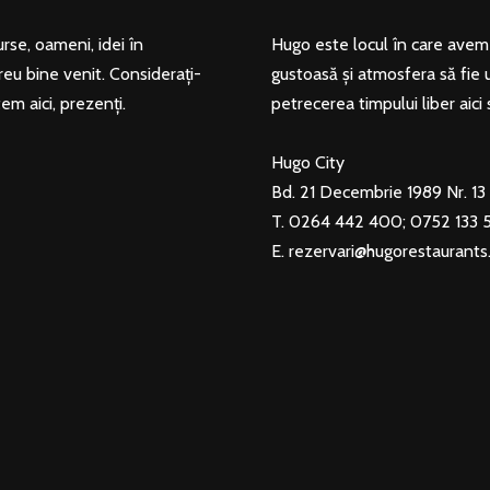
se, oameni, idei în
Hugo este locul în care avem g
reu bine venit. Considerați-
gustoasă și atmosfera să fie 
tem aici, prezenți.
petrecerea timpului liber aici 
Hugo City
Bd. 21 Decembrie 1989 Nr. 13 
T. 0264 442 400; 0752 133 
E.
rezervari@hugorestaurants