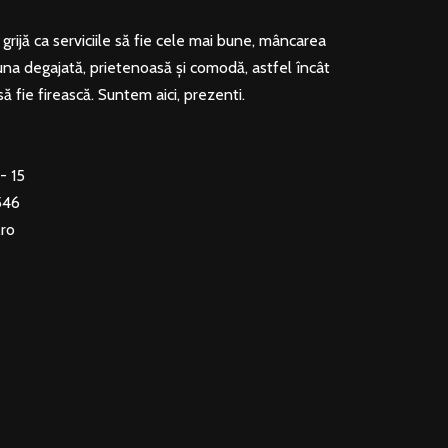
rijă ca serviciile să fie cele mai bune, mâncarea
una degajată, prietenoasă și comodă, astfel încât
să fie firească. Suntem aici, prezenti.
- 15
546
.ro