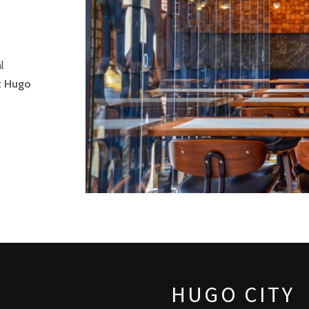
l
t
Hugo
HUGO CITY