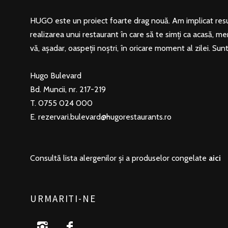
HUGO este un proiect foarte drag nouă. Am implicat resur
realizarea unui restaurant în care să te simți ca acasă, me
vă, așadar, oaspeții noștri, în oricare moment al zilei. Sun
Hugo Bulevard
Bd. Muncii, nr. 217-219
T. 0755 024 000
E.
rezervari.bulevard@hugorestaurants.ro
Consultă lista alergenilor și a produselor congelate
aici
URMARITI-NE