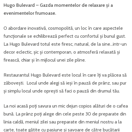
Hugo Bulevard – Gazda momentelor de relaxare și a
evenimentelor frumoase.
O abordare inovativă, cosmopolită, un loc în care aspectele
funcționale se echilibrează perfect cu confortul și bunul gust.
La Hugo Bulevard totul este firesc, natural, de la sine…intr-un
decor eclectic, șic și contemporan, o atmosferă relaxată și
firească, chiar și în mijlocul unei zile pline.
Restaurantul Hugo Bulevard este locul în care îți va plăcea să
zăbovești. Locul unde alegi să ieși în pauză de prânz, sau pur
și simplu locul unde oprești să faci o pauză din drumul tău.
La noi acasă poți savura un mic dejun copios alături de o cafea
bună. La prânz poți alege din cele peste 30 de preparate din
linia caldă, meniul zilei sau preparate din meniul nostru a la
carte, toate gătite cu pasiune și savoare de către bucătarii