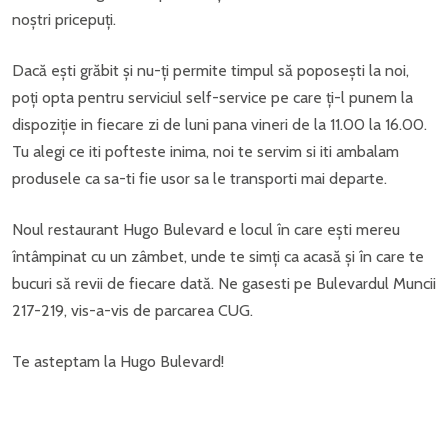
noștri pricepuți.
Dacă ești grăbit și nu-ți permite timpul să poposești la noi,
poți opta pentru serviciul self-service pe care ți-l punem la
dispoziție in fiecare zi de luni pana vineri de la 11.00 la 16.00.
Tu alegi ce iti pofteste inima, noi te servim si iti ambalam
produsele ca sa-ti fie usor sa le transporti mai departe.
Noul restaurant Hugo Bulevard e locul în care ești mereu
întâmpinat cu un zâmbet, unde te simți ca acasă și în care te
bucuri să revii de fiecare dată. Ne gasesti pe Bulevardul Muncii
217-219, vis-a-vis de parcarea CUG.
Te asteptam la Hugo Bulevard!