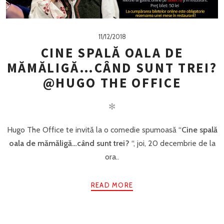
11/12/2018
CINE SPALĂ OALA DE
MĂMĂLIGĂ…CÂND SUNT TREI?
@HUGO THE OFFICE
✻
Hugo The Office te invită la o comedie spumoasă “
Cine spală
oala de mămăligă…când sunt trei?
“, joi, 20 decembrie de la
ora..
READ MORE