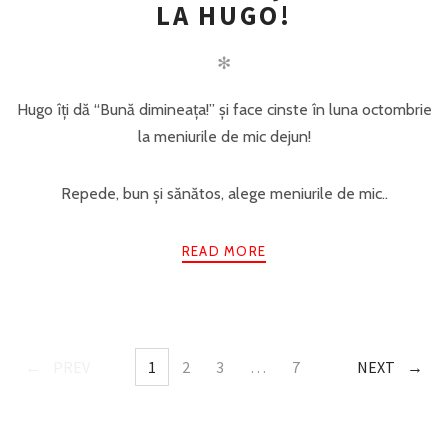
LA HUGO!
✻
Hugo îți dă “Bună dimineața!” și face cinste în luna octombrie
la meniurile de mic dejun!
Repede, bun și sănătos, alege meniurile de mic..
READ MORE
PREV
1
2
3
…
7
NEXT