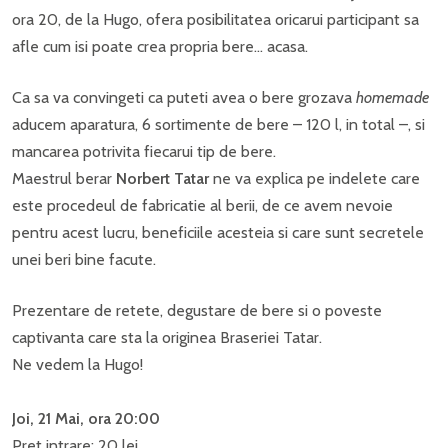
ora 20, de la Hugo, ofera posibilitatea oricarui participant sa
afle cum isi poate crea propria bere… acasa.
Ca sa va convingeti ca puteti avea o bere grozava
homemade
aducem aparatura, 6 sortimente de bere – 120 l, in total –, si
mancarea potrivita fiecarui tip de bere.
Maestrul berar
Norbert Tatar
ne va explica pe indelete care
este procedeul de fabricatie al berii, de ce avem nevoie
pentru acest lucru, beneficiile acesteia si care sunt secretele
unei beri bine facute.
Prezentare de retete, degustare de bere si o poveste
captivanta care sta la originea Braseriei Tatar.
Ne vedem la Hugo!
Joi,
21 Mai
, ora
20
:00
Pret intrare: 20 lei