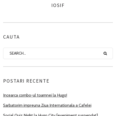
IOSIF
AUTHOR
CAUTA
POSTARI RECENTE
Incearca combo-ul toamnei la Hugo!
Sarbatorim impreuna Ziua Internationala a Cafelei
Social Quiz Night la Hugo City [eveniment suspendat]