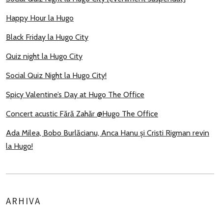
Happy Hour la Hugo
Black Friday la Hugo City
Quiz night la Hugo City
Social Quiz Night la Hugo City!
Spicy Valentine’s Day at Hugo The Office
Concert acustic Fără Zahăr @Hugo The Office
Ada Milea, Bobo Burlăcianu, Anca Hanu și Cristi Rigman revin
la Hugo!
ARHIVA